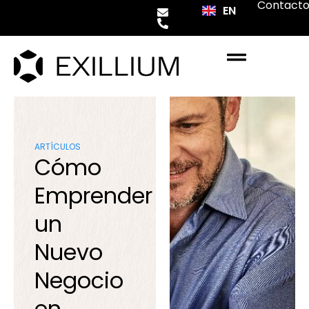
Contact
EN
AR
ARTÍCULOS
Cómo
Emprender
un
Nuevo
Negocio
en