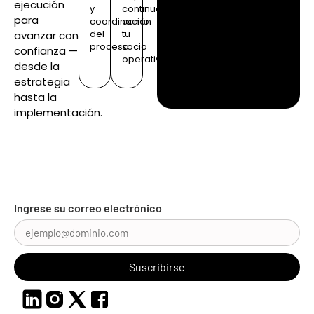
ejecución
y
continuo
para
coordinación
como
del
tu
avanzar con
proceso
socio
confianza —
operativo
desde la
estrategia
hasta la
implementación.
Ingrese su correo electrónico