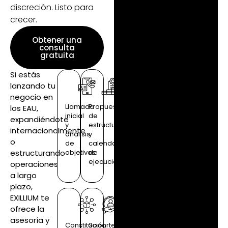
discreción. Listo para
crecer.
Obtener una
consulta
gratuita
Si estás
lanzando tu
negocio en
Llamada
Propuesta
los EAU,
inicial
de
expandiéndote
y
estructura
internacionalmente
análisis
y
o
de
calendario
estructurando
objetivos
de
ejecución
operaciones
a largo
plazo,
EXILLIUM te
ofrece la
asesoría y
Constitución
Soporte