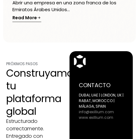
Abrir una empresa en una zona franca de los
Emiratos Árabes Unidos...
Read More
PRÓXIMOS PASOS
Construyamos
tu
CONTACTO
plataforma
DUBAI, UAE | LONDON, UK |
RABAT, MOROCCO |
MÁLAGA, SPAIN
global
info@exillium.com
www.exillium.com
Estructurado
correctamente.
Entregado con