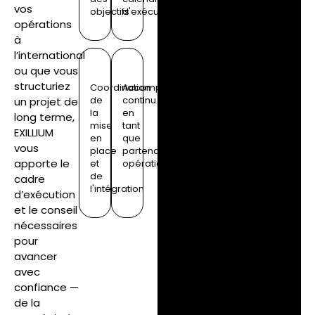
vos
objectifs
d'exécution
opérations
à
l’international
ou que vous
structuriez
Coordination
Accompagnement
de
continu
un projet de
la
en
long terme,
mise
tant
EXILLIUM
en
que
vous
place
partenaire
apporte le
et
opérationnel
de
cadre
l'intégration
d’exécution
et le conseil
nécessaires
pour
avancer
avec
confiance —
de la