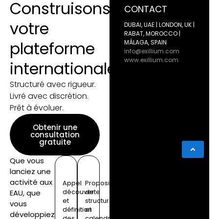
Construisons
CONTACT
votre
DUBAI, UAE | LONDON, UK |
RABAT, MOROCCO |
plateforme
MÁLAGA, SPAIN
info@exillium.com
www.exillium.com
internationale
Structuré avec rigueur.
Livré avec discrétion.
Prêt à évoluer.
Obtenir une
consultation
gratuite
Que vous
lanciez une
activité aux
Appel
Proposition
découverte
de
EAU, que
et
structure
vous
définition
et
développiez
des
calendrier