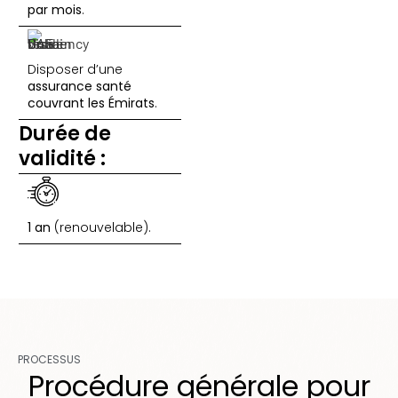
par mois
.
Disposer d’une
assurance santé
couvrant les Émirats
.
Durée de
validité :
1 an
(renouvelable).
PROCESSUS
Procédure générale pour